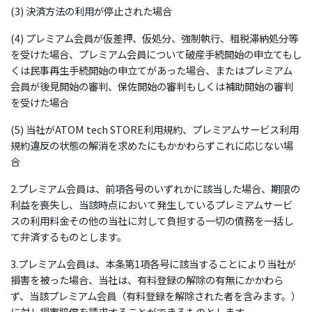
(3) 決済方法の利用が停止された場合
(4) プレミアム会員が仮差押、仮処分、強制執行、租税滞納処分等
を受けた場合、プレミアム会員について破産手続開始の申立てもし
くは民事再生手続開始の申立てがあった場合、またはプレミアム
会員が後見開始の審判、保佐開始の審判もしくは補助開始の審判
を受けた場合
(5) 当社がATOM tech STORE利用規約、プレミアムサービス利用
規約違反の状態の解消を求めたにもかかわらずこれに応じない場
合
2.プレミアム会員は、前項各号のいずれかに該当した場合、期限の
利益を喪失し、当該時点において発生しているプレミアムサービ
スの利用料金その他の当社に対して負担する一切の債務を一括し
て弁済するものとします。
3.プレミアム会員は、本条第1項各号に該当することにより当社が
損害を被った場合、当社は、有料登録の解除の有無にかかわら
ず、当該プレミアム会員（有料登録を解除された者を含みます。）
に対し損害賠償を請求することができるものとします。